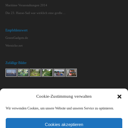
Maritime Veranstaltungen 2014
Die 23. Hanse-Sail war wirklich eine große…
Empfehlenswert
GreenGadgets.de
Wernicke.net
Zufällige Bilder
Kontakt
Cookie-Zustimmung verwalten
Macht mit!
Impressum & Datenschutz
Wir verwenden Cookies, um unsere Website und unseren Service zu optimieren.
Kontakt
Cookies akzeptieren