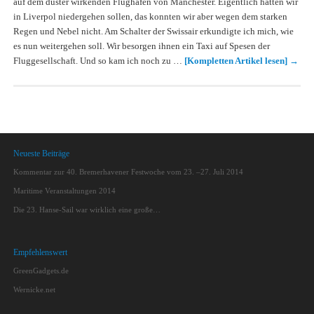
auf dem düster wirkenden Flughafen von Manchester. Eigentlich hätten wir
in Liverpol niedergehen sollen, das konnten wir aber wegen dem starken
Regen und Nebel nicht. Am Schalter der Swissair erkundigte ich mich, wie
es nun weitergehen soll. Wir besorgen ihnen ein Taxi auf Spesen der
Fluggesellschaft. Und so kam ich noch zu …
[Kompletten Artikel lesen]
→
Neueste Beiträge
Kommentar zur 40. Bremerhavener Festwoche vom 23. –27. Juli 2014
Maritime Veranstaltungen 2014
Die 23. Hanse-Sail war wirklich eine große…
Empfehlenswert
GreenGadgets.de
Wernicke.net