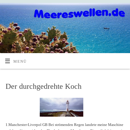
MENÜ
Der durchgedrehte Koch
1.Manchester-Liverpol GB Bei strömenden Regen landete meine Maschine