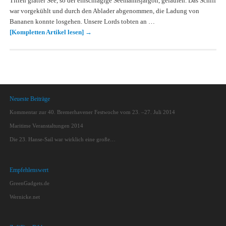
Titten glatter See, so der einschlägige Seemannsjargon, gelaufen. Das Schiff
war vorgekühlt und durch den Ablader abgenommen, die Ladung von
Bananen konnte losgehen. Unsere Lords tobten an …
[Kompletten Artikel lesen]
→
Neueste Beiträge
Kommentar zur 40. Bremerhavener Festwoche vom 23. –27. Juli 2014
Maritime Veranstaltungen 2014
Die 23. Hanse-Sail war wirklich eine große…
Empfehlenswert
GreenGadgets.de
Wernicke.net