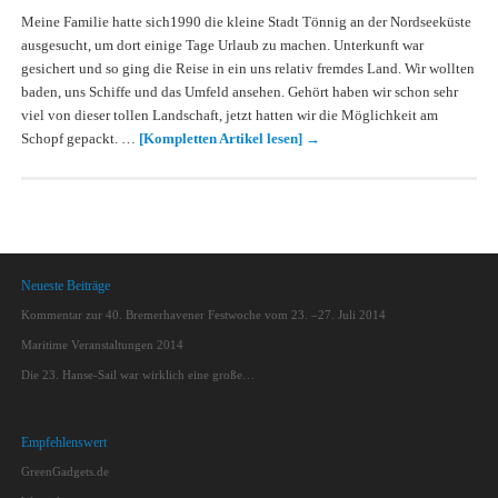
Meine Familie hatte sich1990 die kleine Stadt Tönnig an der Nordseeküste
ausgesucht, um dort einige Tage Urlaub zu machen. Unterkunft war
gesichert und so ging die Reise in ein uns relativ fremdes Land. Wir wollten
baden, uns Schiffe und das Umfeld ansehen. Gehört haben wir schon sehr
viel von dieser tollen Landschaft, jetzt hatten wir die Möglichkeit am
Schopf gepackt. …
[Kompletten Artikel lesen]
→
Neueste Beiträge
Kommentar zur 40. Bremerhavener Festwoche vom 23. –27. Juli 2014
Maritime Veranstaltungen 2014
Die 23. Hanse-Sail war wirklich eine große…
Empfehlenswert
GreenGadgets.de