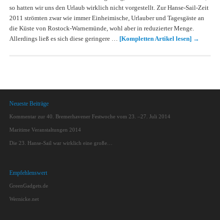
so hatten wir uns den Urlaub wirklich nicht vorgestellt. Zur Hanse-Sail-Zeit
2011 strömten zwar wie immer Einheimische, Urlauber und Tagesgäste an
die Küste von Rostock-Warnemünde, wohl aber in reduzierter Menge.
Allerdings ließ es sich diese geringere …
[Kompletten Artikel lesen]
→
Neueste Beiträge
Kommentar zur 40. Bremerhavener Festwoche vom 23. –27. Juli 2014
Maritime Veranstaltungen 2014
Die 23. Hanse-Sail war wirklich eine große…
Empfehlenswert
GreenGadgets.de
Wernicke.net