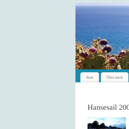
Start
Über mich
Hansesail 20