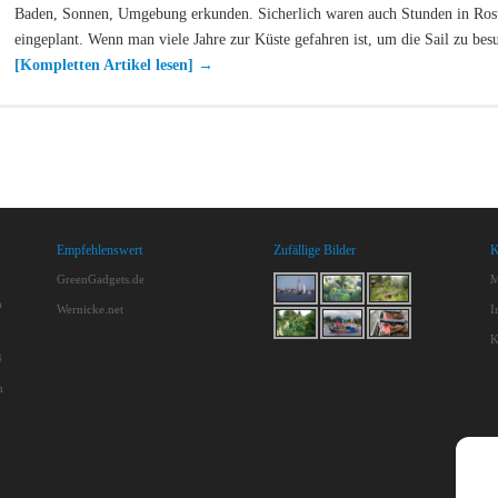
Baden, Sonnen, Umgebung erkunden. Sicherlich waren auch Stunden in Ro
eingeplant. Wenn man viele Jahre zur Küste gefahren ist, um die Sail zu be
[Kompletten Artikel lesen]
→
Empfehlenswert
Zufällige Bilder
K
GreenGadgets.de
M
m
Wernicke.net
I
K
4
h