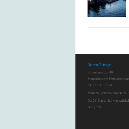
Neueste Beiträge
Kommentar zur 40.
Bremerhavener Festwoche vo
23. –27. Juli 2014
Maritime Veranstaltungen 201
Die 23. Hanse-Sail war wirklic
eine große…