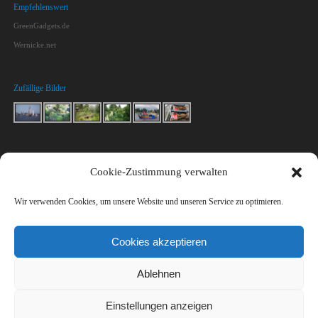
Empfehlenswert
GreenGadgets.de
Wernicke.net
Zufällige Bilder
Kontakt
Cookie-Zustimmung verwalten
Macht mit!
Impressum & Datenschutz
Wir verwenden Cookies, um unsere Website und unseren Service zu optimieren.
Kontakt
Cookies akzeptieren
Ablehnen
Einstellungen anzeigen
Meereswellen.de
| Präsentiert von
Mantra
&
WordPress.