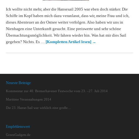
Ich wollte nicht mehr, aber die Hansesail 2005 war eben doch stärker. Die
Schiffe im Kopf haben mich dazu veranlasst, dass wir, meine Frau und ich,
dieses Abenteuer an der Ostsee weiter verfolgen. Also haben wir uns in
Nienhagen eine Unterkunft gesucht. Eine preiswerte und sehr schöne
Übernachtungsmöglichkeit. Wir fahren wieder hin. Was hat mir dies Sail
gegeben? Nichts. Es …
[Kompletten Artikel lesen]
→
Neueste Beiträge
Kommentar zur 40. Bremerhavener Festwoche vom 23. –27. Juli 2014
Maritime Veranstaltungen 2014
Die 23. Hanse-Sail war wirklich eine große…
Empfehlenswert
GreenGadgets.de