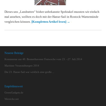
Dieses uns „Landratten“ bisher unbekannte Spektakel mussten wir einfach
mal ansehen, wollten es doch mit der Hanse-Sail in Rostock-Warnemünde
vergleichen können.
[Kompletten Artikel lesen]
→
Neueste Beiträge
Kommentar zur 40. Bremerhavener Festwoche vom 23. –27. Juli 2014
Maritime Veranstaltungen 2014
Die 23. Hanse-Sail war wirklich eine große…
Empfehlenswert
GreenGadgets.de
Wernicke.net