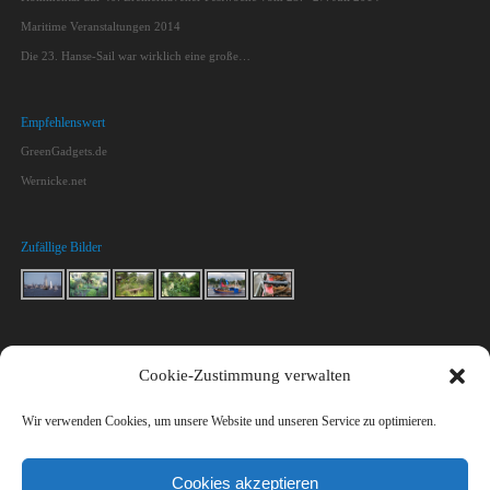
Maritime Veranstaltungen 2014
Die 23. Hanse-Sail war wirklich eine große…
Empfehlenswert
GreenGadgets.de
Wernicke.net
Zufällige Bilder
Kontakt
Cookie-Zustimmung verwalten
Macht mit!
Impressum & Datenschutz
Wir verwenden Cookies, um unsere Website und unseren Service zu optimieren.
Kontakt
Cookies akzeptieren