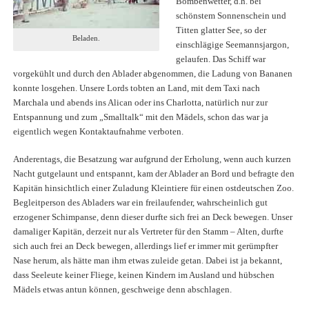
Bombenwetter, d.h. bei
schönstem Sonnenschein und
Titten glatter See, so der
Beladen.
einschlägige Seemannsjargon,
gelaufen. Das Schiff war
vorgekühlt und durch den Ablader abgenommen, die Ladung von Bananen
konnte losgehen. Unsere Lords tobten an Land, mit dem Taxi nach
Marchala und abends ins Alican oder ins Charlotta, natürlich nur zur
Entspannung und zum „Smalltalk“ mit den Mädels, schon das war ja
eigentlich wegen Kontaktaufnahme verboten.
Anderentags, die Besatzung war aufgrund der Erholung, wenn auch kurzen
Nacht gutgelaunt und entspannt, kam der Ablader an Bord und befragte den
Kapitän hinsichtlich einer Zuladung Kleintiere für einen ostdeutschen Zoo.
Begleitperson des Abladers war ein freilaufender, wahrscheinlich gut
erzogener Schimpanse, denn dieser durfte sich frei an Deck bewegen. Unser
damaliger Kapitän, derzeit nur als Vertreter für den Stamm – Alten, durfte
sich auch frei an Deck bewegen, allerdings lief er immer mit gerümpfter
Nase herum, als hätte man ihm etwas zuleide getan. Dabei ist ja bekannt,
dass Seeleute keiner Fliege, keinen Kindern im Ausland und hübschen
Mädels etwas antun können, geschweige denn abschlagen.