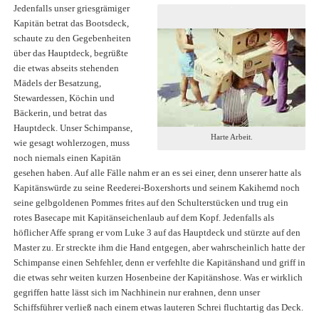
Jedenfalls unser griesgrämiger
Kapitän betrat das Bootsdeck,
schaute zu den Gegebenheiten
über das Hauptdeck, begrüßte
die etwas abseits stehenden
Mädels der Besatzung,
Stewardessen, Köchin und
Bäckerin, und betrat das
Hauptdeck. Unser Schimpanse,
Harte Arbeit.
wie gesagt wohlerzogen, muss
noch niemals einen Kapitän
gesehen haben. Auf alle Fälle nahm er an es sei einer, denn unserer hatte als
Kapitänswürde zu seine Reederei-Boxershorts und seinem Kakihemd noch
seine gelbgoldenen Pommes frites auf den Schulterstücken und trug ein
rotes Basecape mit Kapitänseichenlaub auf dem Kopf. Jedenfalls als
höflicher Affe sprang er vom Luke 3 auf das Hauptdeck und stürzte auf den
Master zu. Er streckte ihm die Hand entgegen, aber wahrscheinlich hatte der
Schimpanse einen Sehfehler, denn er verfehlte die Kapitänshand und griff in
die etwas sehr weiten kurzen Hosenbeine der Kapitänshose. Was er wirklich
gegriffen hatte lässt sich im Nachhinein nur erahnen, denn unser
Schiffsführer verließ nach einem etwas lauteren Schrei fluchtartig das Deck.