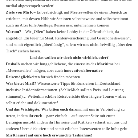
medial abgestempelt werden!
Ziele von MirR
– Es beabsichtigt, auf Meereswellen.de einen Bereich zu
errichten, mit dessen Hilfe wir Senioren selbstbewusst und selbstbestimmt
auch im Alter tolle Ausflüge/Reisen usw. unternehmen können.
Warum?
– Wir „Ollen“ haben keine Lobby in der Öffentlichkeit, da
angeblich „zu teuer für Staat, Rentenversicherung und Gesundheitswesen“,
sind somit eigentlich „überflüssig“, sofern wir uns nicht freiwillig „über den
Tisch“ ziehen lassen.
Und das wollen wir doch nicht wirklich, oder?
Deshalb
suchen wir Junggebliebene, die einerseits das
Maritime
bei
„Meereswellen“ mögen, aber auch
innovative/alternative
Reisemöglichkeiten
für sich finden möchten.
Was bietet MirR?
Wissenswerte Tipps für Kurzreisen in Deutschland
inclusive Insiderinformationen. (Schließlich sollten Preis und Leistung
stimmen!)… Weiterhin schöne Reiseberichte über längere Touren – alles
selbst erlebt und dokumentiert!
Und das Wichtigste: Wir bitten euch darum
, mit uns in Verbindung zu
treten, indem ihr euch – ganz einfach – auf unserer Seite mit euren
Beiträgen austobt, indem ihr Hinweise und Kritiken verfasst, mit uns und
anderen Usern diskutiert und somit etlichen Interessenten tolle Infos gebt.
MirR lauert auf eure hoch erwünschte Teilnahme!