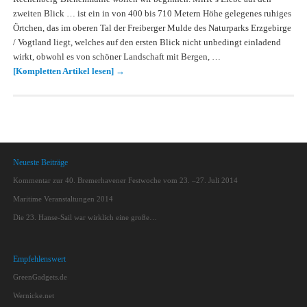
zweiten Blick … ist ein in von 400 bis 710 Metern Höhe gelegenes ruhiges
Örtchen, das im oberen Tal der Freiberger Mulde des Naturparks Erzgebirge
/ Vogtland liegt, welches auf den ersten Blick nicht unbedingt einladend
wirkt, obwohl es von schöner Landschaft mit Bergen, …
[Kompletten Artikel lesen]
→
Neueste Beiträge
Kommentar zur 40. Bremerhavener Festwoche vom 23. –27. Juli 2014
Maritime Veranstaltungen 2014
Die 23. Hanse-Sail war wirklich eine große…
Empfehlenswert
GreenGadgets.de
Wernicke.net