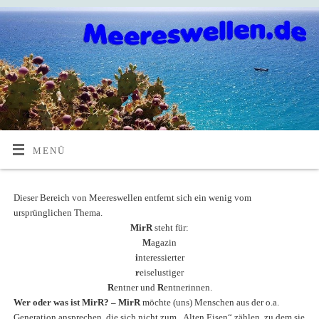
MENÜ
Dieser Bereich von Meereswellen entfernt sich ein wenig vom
ursprünglichen Thema.
MirR
steht für:
M
agazin
i
nteressierter
r
eiselustiger
R
entner und
R
entnerinnen.
Wer oder was ist MirR? – MirR
möchte (uns) Menschen aus der o.a.
Generation ansprechen, die sich nicht zum „Alten Eisen“ zählen, zu dem sie