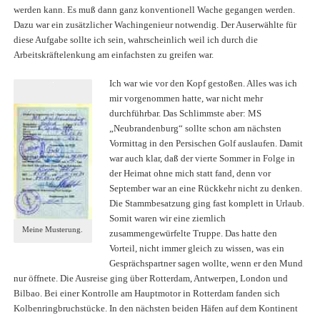
werden kann. Es muß dann ganz konventionell Wache gegangen werden.
Dazu war ein zusätzlicher Wachingenieur notwendig. Der Auserwählte für
diese Aufgabe sollte ich sein, wahrscheinlich weil ich durch die
Arbeitskräftelenkung am einfachsten zu greifen war.
Ich war wie vor den Kopf gestoßen. Alles was ich
mir vorgenommen hatte, war nicht mehr
durchführbar. Das Schlimmste aber: MS
„Neubrandenburg“ sollte schon am nächsten
Vormittag in den Persischen Golf auslaufen. Damit
war auch klar, daß der vierte Sommer in Folge in
der Heimat ohne mich statt fand, denn vor
September war an eine Rückkehr nicht zu denken.
Die Stammbesatzung ging fast komplett in Urlaub.
Somit waren wir eine ziemlich
Meine Musterung.
zusammengewürfelte Truppe. Das hatte den
Vorteil, nicht immer gleich zu wissen, was ein
Gesprächspartner sagen wollte, wenn er den Mund
nur öffnete. Die Ausreise ging über Rotterdam, Antwerpen, London und
Bilbao. Bei einer Kontrolle am Hauptmotor in Rotterdam fanden sich
Kolbenringbruchstücke. In den nächsten beiden Häfen auf dem Kontinent