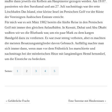
mußte dann jeweils ein Kolben am Hauptmotor gezogen werden. Am 19.07.
passierten wir den Suezkanal und am 27. Juli nachmittags war der erste
Löschhafen Das Island, eine kleine Insel im Persischen Golf vor der Küste
der Vereinigten Arabischen Emirate erreicht.
Für mich war es seit März 1982 bereits die fünfte Reise in den Persischen
Golf mit immer den gleichen Anlaufhäfen. In Kuwait, Dubai und Abu Dhabi
wußten wir wo die Blutbank war, um ein paar Mark zu dem kargen
Handgeld dazu zu verdienen. Es war zwar streng verboten, aber es machten
die meisten Besatzungsmitglieder davon Gebrauch. Auffällig machte man
sich immer dann, wenn man vor dem Frühstück los marschierte und
nachmittags bei der mörderischen Hitze mit langärmligen Hemd herumlief,
um die Einstiche zu bedecken.
Seiten:
1
2
3
4
5
«
Gefährliche Fracht
Eine Seereise mit Hindernissen
»