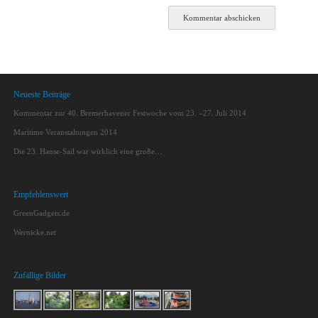
Neueste Beiträge
Kommentar zur 40. Bremerhavener Festwoche vom 23. –27. Juli 2014
Maritime Veranstaltungen 2014
Die 23. Hanse-Sail war wirklich eine große…
Empfehlenswert
GreenGadgets.de
Wernicke.net
Zufällige Bilder