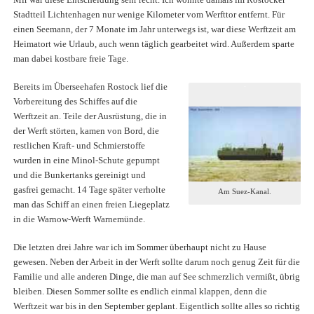
Mir war diese Entscheidung sehr recht. Ich wohnte damals im Rostocker
Stadtteil Lichtenhagen nur wenige Kilometer vom Werfttor entfernt. Für
einen Seemann, der 7 Monate im Jahr unterwegs ist, war diese Werftzeit am
Heimatort wie Urlaub, auch wenn täglich gearbeitet wird. Außerdem sparte
man dabei kostbare freie Tage.
Bereits im Überseehafen Rostock lief die
Vorbereitung des Schiffes auf die
Werftzeit an. Teile der Ausrüstung, die in
der Werft störten, kamen von Bord, die
restlichen Kraft- und Schmierstoffe
wurden in eine Minol-Schute gepumpt
und die Bunkertanks gereinigt und
gasfrei gemacht. 14 Tage später verholte
Am Suez-Kanal.
man das Schiff an einen freien Liegeplatz
in die Warnow-Werft Warnemünde.
Die letzten drei Jahre war ich im Sommer überhaupt nicht zu Hause
gewesen. Neben der Arbeit in der Werft sollte darum noch genug Zeit für die
Familie und alle anderen Dinge, die man auf See schmerzlich vermißt, übrig
bleiben. Diesen Sommer sollte es endlich einmal klappen, denn die
Werftzeit war bis in den September geplant. Eigentlich sollte alles so richtig