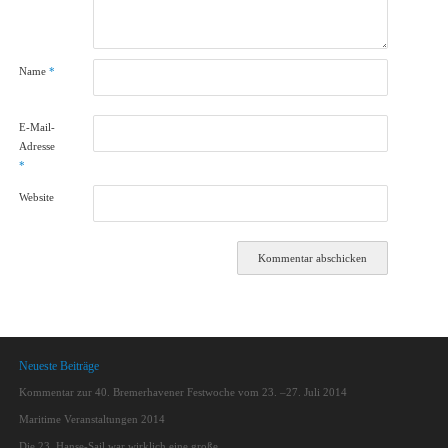
Name
*
E-Mail-
Adresse
*
Website
Neueste Beiträge
Kommentar zur 40. Bremerhavener Festwoche vom 23. –27. Juli 2014
Maritime Veranstaltungen 2014
Die 23. Hanse-Sail war wirklich eine große…