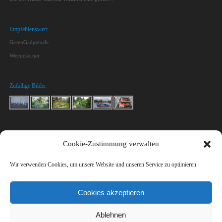
Empfehlenswert
GreenGadgets.de
Wernicke.net
Zufällige Bilder
Kontakt
Cookie-Zustimmung verwalten
Macht mit!
Impressum & Datenschutz
Wir verwenden Cookies, um unsere Website und unseren Service zu optimieren.
Kontakt
Cookies akzeptieren
Ablehnen