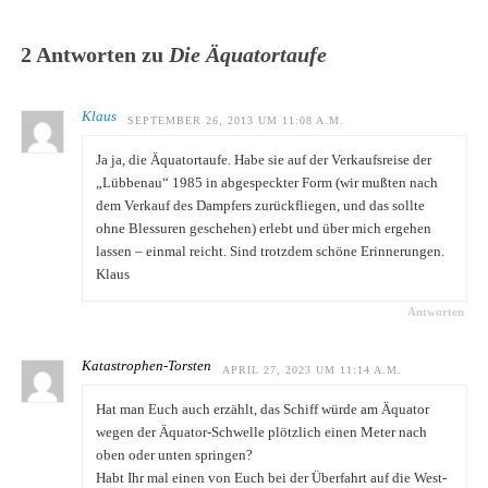
2 Antworten zu
Die Äquatortaufe
Klaus
SEPTEMBER 26, 2013 UM 11:08 A.M.
Ja ja, die Äquatortaufe. Habe sie auf der Verkaufsreise der
„Lübbenau“ 1985 in abgespeckter Form (wir mußten nach
dem Verkauf des Dampfers zurückfliegen, und das sollte
ohne Blessuren geschehen) erlebt und über mich ergehen
lassen – einmal reicht. Sind trotzdem schöne Erinnerungen.
Klaus
Antworten
Katastrophen-Torsten
APRIL 27, 2023 UM 11:14 A.M.
Hat man Euch auch erzählt, das Schiff würde am Äquator
wegen der Äquator-Schwelle plötzlich einen Meter nach
oben oder unten springen?
Habt Ihr mal einen von Euch bei der Überfahrt auf die West-