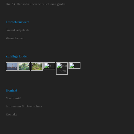
Die 23. Hanse-Sail war wirklich eine große…
Empfehlenswert
GreenGadgets.de
Wernicke.net
Zufällige Bilder
Kontakt
Macht mit!
Impressum & Datenschutz
Kontakt