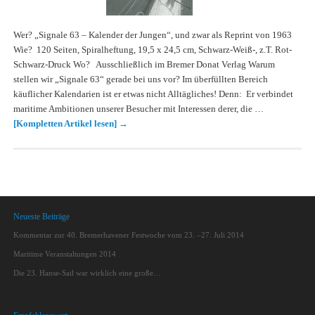
Wer? „Signale 63 – Kalender der Jungen“, und zwar als Reprint von 1963
Wie? 120 Seiten, Spiralheftung, 19,5 x 24,5 cm, Schwarz-Weiß-, z.T. Rot-
Schwarz-Druck Wo? Ausschließlich im Bremer Donat Verlag Warum
stellen wir „Signale 63“ gerade bei uns vor? Im überfüllten Bereich
käuflicher Kalendarien ist er etwas nicht Alltägliches! Denn: Er verbindet
maritime Ambitionen unserer Besucher mit Interessen derer, die …
[Kompletten Artikel lesen]
→
Neueste Beiträge
Kommentar zur 40. Bremerhavener Festwoche vom 23. –27. Juli 2014
Maritime Veranstaltungen 2014
Die 23. Hanse-Sail war wirklich eine große…