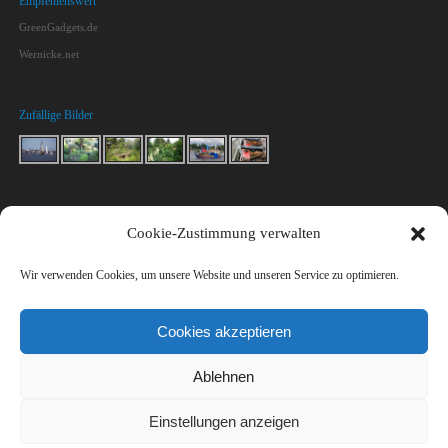
Empfehlenswert
GreenGadgets.de
Wernicke.net
Zufällige Bilder
Kontakt
Cookie-Zustimmung verwalten
Macht mit!
Impressum & Datenschutz
Wir verwenden Cookies, um unsere Website und unseren Service zu optimieren.
Kontakt
Cookies akzeptieren
Ablehnen
Einstellungen anzeigen
Meereswellen.de
| Präsentiert von
Mantra
&
WordPress.