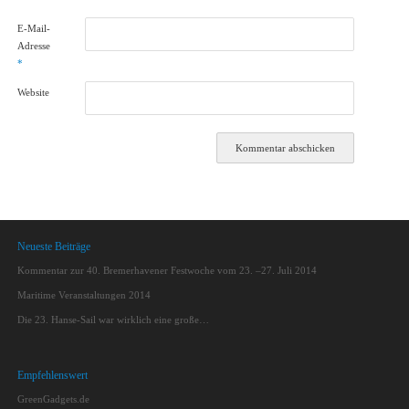
E-Mail-
Adresse
*
Website
Neueste Beiträge
Kommentar zur 40. Bremerhavener Festwoche vom 23. –27. Juli 2014
Maritime Veranstaltungen 2014
Die 23. Hanse-Sail war wirklich eine große…
Empfehlenswert
GreenGadgets.de