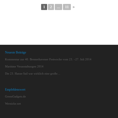
1
2
...
11
►
Neueste Beiträge
Kommentar zur 40. Bremerhavener Festwoche vom 23. –27. Juli 2014
Maritime Veranstaltungen 2014
Die 23. Hanse-Sail war wirklich eine große…
Empfehlenswert
GreenGadgets.de
Wernicke.net